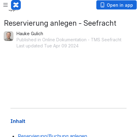
Loading
Open in app
app...
Reservierung anlegen - Seefracht
Hauke Gulich
Published in Online Dokumentation - TMS Seefracht
Last updated Tue Apr 09 2024
Inhalt
Reservierung/Buchung anlegen