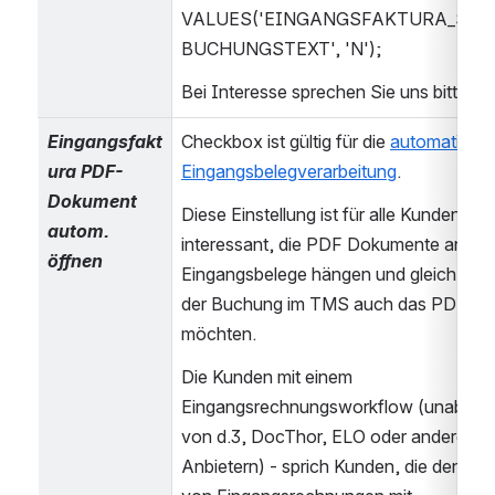
VALUES('EINGANGSFAKTURA_SPA
BUCHUNGSTEXT', 'N');
Bei Interesse sprechen Sie uns bitte an
Eingangsfakt
Checkbox ist gültig für die 
automatische
ura PDF-
Eingangsbelegverarbeitung
.
Dokument 
Diese Einstellung ist für alle Kunden 
autom. 
interessant, die PDF Dokumente an die 
öffnen
Eingangsbelege hängen und gleichzeitig 
der Buchung im TMS auch das PDF öff
möchten.
Die Kunden mit einem 
Eingangsrechnungsworkflow (unabhäng
von d.3, DocThor, ELO oder anderen 
Anbietern) - sprich Kunden, die den Imp