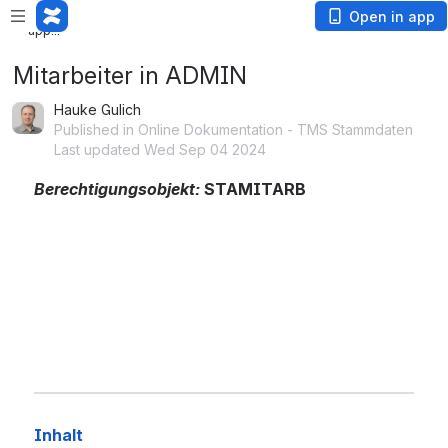
Loading
Open in app
app...
Mitarbeiter in ADMIN
Hauke Gulich
Published in Online Dokumentation - TMS Stammdaten
Last updated Wed Sep 04 2024
Berechtigungsobjekt: 
STAMITARB
Inhalt